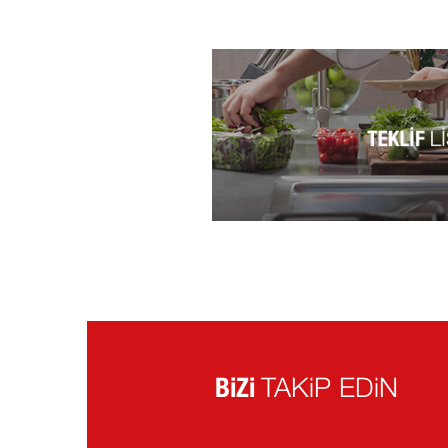
BiZi
TAKiP EDiN