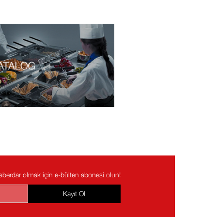
haberdar olmak için e-bülten abonesi olun!
Kayıt Ol