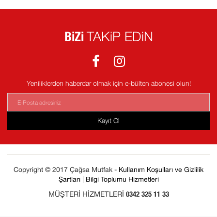
BiZi
TAKiP EDiN
Yeniliklerden haberdar olmak için e-bülten abonesi olun!
Kayıt Ol
Copyright © 2017 Çağsa Mutfak -
Kullanım Koşulları ve Gizlilik
Şartları
|
Bilgi Toplumu Hizmetleri
MÜŞTERİ HİZMETLERİ
0342 325 11 33