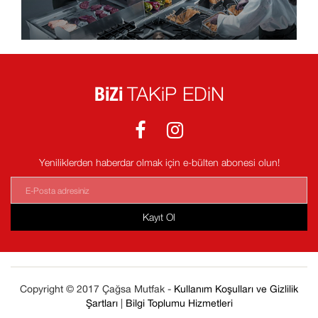
BiZi
TAKiP EDiN
Yeniliklerden haberdar olmak için e-bülten abonesi olun!
Kayıt Ol
Copyright © 2017 Çağsa Mutfak -
Kullanım Koşulları ve Gizlilik
Şartları
|
Bilgi Toplumu Hizmetleri